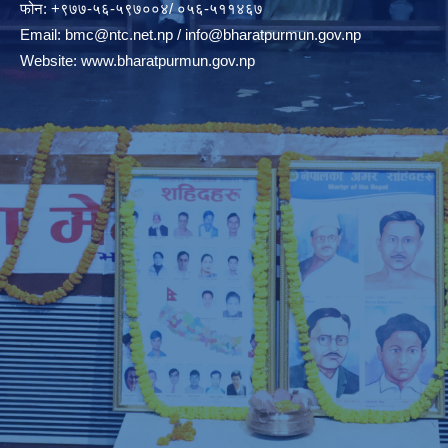
फोन: +९७७-५६-५९७००४/ ०५६-५११४६७
Email:
bmc@ntc.net.np
/
info@bharatpurmun.gov.np
Website:
www.bharatpurmun.gov.np