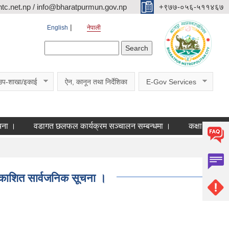
c.net.np / info@bharatpurmun.gov.np
‌‌+९७७-०५६-५११४६७
English
नेपाली
Search form
Search
उप-शाखा/इकाई
ऐन, कानून तथा निर्देशिका
E-Gov Services
वडागत छलफल कार्यक्रम सञ्चालन सम्बन्धमा ।
कक्षा ११ को छात्रवृ
प्रकाशित सार्वजनिक सूचना ।