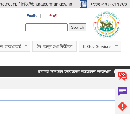
c.net.np / info@bharatpurmun.gov.np
‌‌+९७७-०५६-५११४६७
English
नेपाली
Search form
Search
उप-शाखा/इकाई
ऐन, कानून तथा निर्देशिका
E-Gov Services
वडागत छलफल कार्यक्रम सञ्चालन सम्बन्धमा ।
कक्षा ११