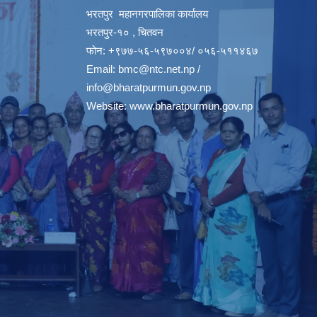
भरतपुर महानगरपालिका कार्यालय
भरतपुर-१० , चितवन
फोन: +९७७-५६-५९७००४/ ०५६-५११४६७
Email:
bmc@ntc.net.np
/
info@bharatpurmun.gov.np
Website:
www.bharatpurmun.gov.np