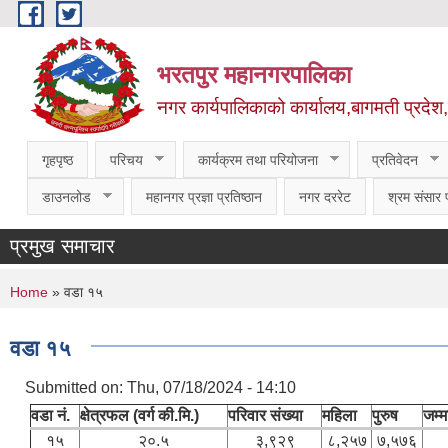
Skip to main content
भरतपुर महानगरपालिका
नगर कार्यपालिकाको कार्यालय,बागमती प्रदेश
गृहपृष्ठ
परिचय
कार्यक्रम तथा परियोजना
प्रतिवेदन
डाउनलोड
महानगर प्रज्ञा प्रतिष्ठान
नगर दररेट
श्रम संसार प
प्रमुख समाचार
You are here
Home
» वडा १५
वडा १५
Submitted on:
Thu, 07/18/2024 - 14:10
वडा नं.
क्षेत्रफल (वर्ग की.मि.)
परिवार संख्या
महिला
पुरुष
जम्
१५
२०.५
३,९२९
८,२५७
७,५७६