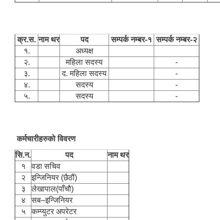
क्र.स.
नाम थर
पद
सम्पर्क नम्बर-१
सम्पर्क नम्बर-२
१.
अध्यक्ष
२.
महिला सदस्य
-
३.
द. महिला सदस्य
-
४.
सदस्य
-
५.
सदस्य
-
कर्मचारीहरुको विवरण
सि.न.
पद
नाम थर
१
वडा सचिव
२
इन्जिनियर (छैठौं)
३
लेखापाल(पाँचौ)
४
सब–इन्जिनियर
५
कम्प्युटर अपरेटर