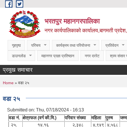
Skip to main content
भरतपुर महानगरपालिका
नगर कार्यपालिकाको कार्यालय,बागमती प्रदेश
गृहपृष्ठ
परिचय
कार्यक्रम तथा परियोजना
प्रतिवेदन
डाउनलोड
महानगर प्रज्ञा प्रतिष्ठान
नगर दररेट
श्रम संसार प
प्रमुख समाचार
You are here
Home
» वडा २५
वडा २५
Submitted on:
Thu, 07/18/2024 - 16:13
वडा नं.
क्षेत्रफल (वर्ग की.मि.)
परिवार संख्या
महिला
पुरुष
जम्
२५.
१४.१६
२,३४८
४,९४९
४,५६८