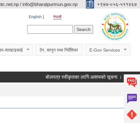
c.net.np / info@bharatpurmun.gov.np
‌‌+९७७-०५६-५११४६७
English
नेपाली
Search form
Search
उप-शाखा/इकाई
ऐन, कानून तथा निर्देशिका
E-Gov Services
बोलपत्र स्वीकृतका लागि आशयको सूचना ।
वडागत छलफल