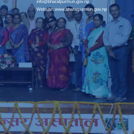
info@bharatpurmun.gov.np
Website:
www.bharatpurmun.gov.np