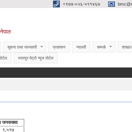
‌‌+९७७-०५६-५११४६७
bmc@nt
,नेपाल
सूचना तथा जानकारी
प्रकाशन
ग्यालरी
सम्पर्क
शाखा/
ोर्टल
भरतपुर मेट्रो न्यूज पोर्टल
मा जनसख्या
९,५१७