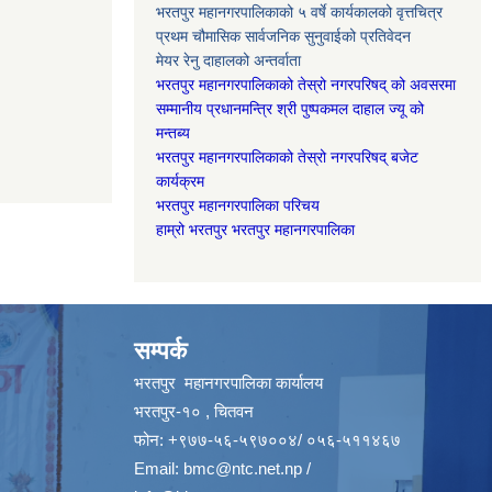
भरतपुर महानगरपालिकाको ५ वर्षे कार्यकालको वृत्तचित्र
प्रथम चौमासिक सार्वजनिक सुनुवाईको प्रतिवेदन
मेयर रेनु दाहालको अन्तर्वाता
भरतपुर महानगरपालिकाको तेस्रो नगरपरिषद् को अवसरमा
सम्मानीय प्रधानमन्त्रि श्री पुष्पकमल दाहाल ज्यू को
मन्तब्य
भरतपुर महानगरपालिकाको तेस्रो नगरपरिषद् बजेट
कार्यक्रम
भरतपुर महानगरपालिका परिचय
हाम्रो भरतपुर भरतपुर महानगरपालिका
सम्पर्क
भरतपुर महानगरपालिका कार्यालय
भरतपुर-१० , चितवन
फोन: +९७७-५६-५९७००४/ ०५६-५११४६७
Email:
bmc@ntc.net.np
/