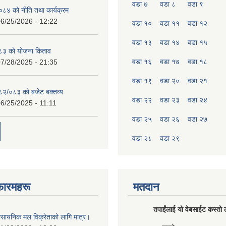
वडा ७
वडा ८
वडा ९
४ को नीति तथा कार्यक्रम
6/25/2026 - 12:22
वडा १०
वडा ११
वडा १२
वडा १३
वडा १४
वडा १५
८३ को योजना किताव
वडा १६
वडा १७
वडा १८
7/28/2025 - 21:35
वडा १९
वडा २०
वडा २१
०८२/०८३ को बजेट बक्तव्य
वडा २२
वडा २३
वडा २४
6/25/2025 - 11:11
वडा २५
वडा २६
वडा २७
वडा २८
वडा २९
फारमहरू
मतदान
तपाईंलाई यो वेबसाईट कस्तो ल
ासायनिक मल विक्रेताको लागि मात्र।