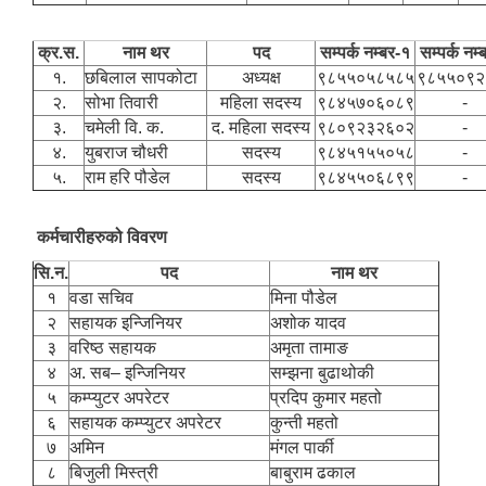
क्र.स.
नाम थर
पद
सम्पर्क नम्बर-१
सम्पर्क नम
१.
छबिलाल सापकोटा
अध्यक्ष
९८५५०५८५८५
९८५५०९२
२.
सोभा तिवारी
महिला सदस्य
९८४५७०६०८९
-
३.
चमेली वि. क.
द. महिला सदस्य
९८०९२३२६०२
-
४.
युबराज चौधरी
सदस्य
९८४५१५५०५८
-
५.
राम हरि पौडेल
सदस्य
९८४५५०६८९९
-
कर्मचारीहरुको विवरण
सि.न.
पद
नाम थर
१
वडा सचिव
मिना पौडेल
२
सहायक इन्जिनियर
अशोक यादव
३
वरिष्ठ सहायक
अमृता तामाङ
४
अ. सब– इन्जिनियर
सम्झना बुढाथोकी
५
कम्प्युटर अपरेटर
प्रदिप कुमार महतो
६
सहायक कम्प्युटर अपरेटर
कुन्ती महतो
७
अमिन
मंगल पार्की
८
बिजुली मिस्त्री
बाबुराम ढकाल