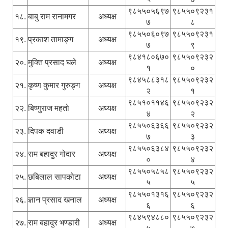
९८५५०५६९७
९८५५०९२३१
१८.
बाबु राम रानामगर
अध्यक्ष
७
८
९८५५०६०९७
९८५५०९२३१
१९.
प्रकाश तामाङ्ग
अध्यक्ष
७
९
९८४१८०६७०
९८५५०९२३२
२०.
मुक्ति प्रसाद घले
अध्यक्ष
१
०
९८४५८८३१८
९८५५०९२३२
२१.
कृष्ण कुमार गुरुङ्ग
अध्यक्ष
२
१
९८५१०११४६
९८५५०९२३२
२२.
बिष्णुराज महतो
अध्यक्ष
४
२
९८५५०६३६६
९८५५०९२३२
२३.
दिपक दवाडी
अध्यक्ष
७
३
९८५५०६३८४
९८५५०९२३२
२४.
राम बहादुर गोदार
अध्यक्ष
०
४
९८५५०५८५८
९८५५०९२३२
२५.
छबिलाल सापकोटा
अध्यक्ष
५
५
९८५५०१३१६
९८५५०९२३२
२६.
ज्ञान प्रसाद खनाल
अध्यक्ष
६
६
९८४५९४८८०
९८५५०९२३२
२७.
राम बहादुर भण्डारी
अध्यक्ष