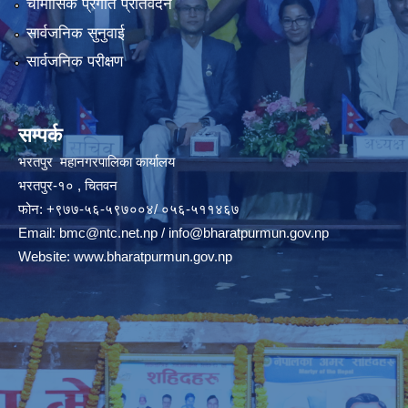
चौमासिक प्रगति प्रतिवेदन
सार्वजनिक सुनुवाई
सार्वजनिक परीक्षण
सम्पर्क
भरतपुर महानगरपालिका कार्यालय
भरतपुर-१० , चितवन
फोन: +९७७-५६-५९७००४/ ०५६-५११४६७
Email:
bmc@ntc.net.np
/
info@bharatpurmun.gov.np
Website:
www.bharatpurmun.gov.np