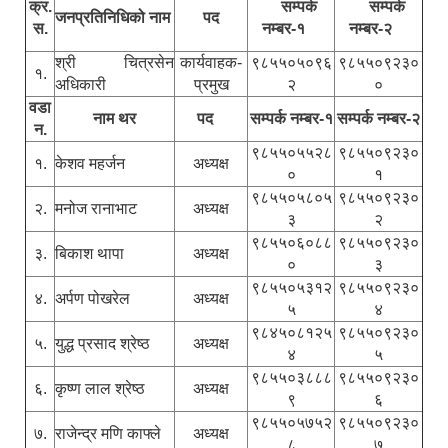
क्र.
सम्पर्क
सम्पर्क
जनप्रतिनिधिको नाम
पद
स.
नम्बर-१
नम्बर-२
श्री चित्रसेन
कार्यवाहक-
९८५५०५०९६
९८५५०९२३०
१.
अधिकारी
प्रमुख
२
०
वडा
नाम थर
पद
सम्पर्क नम्बर-१
सम्पर्क नम्बर-२
न.
९८५५०५५२८
९८५५०९२३०
१.
केशव महर्जन
अध्यक्ष
०
१
९८५५०५८०५
९८५५०९२३०
२.
मनोज रानाभाट
अध्यक्ष
३
२
९८५५०६०८८
९८५५०९२३०
३.
बिकाश थापा
अध्यक्ष
०
३
९८५५०५३१२
९८५५०९२३०
४.
अर्पण पोखरेल
अध्यक्ष
५
४
९८४५०८१२५
९८५५०९२३०
५.
युद्ध प्रसाद श्रेष्ठ
अध्यक्ष
४
५
९८५५०३८८८
९८५५०९२३०
६.
कृष्ण लाल श्रेष्ठ
अध्यक्ष
९
६
९८५५०५७५२
९८५५०९२३०
७.
राजेन्द्र मणि काफ्ले
अध्यक्ष
८
७