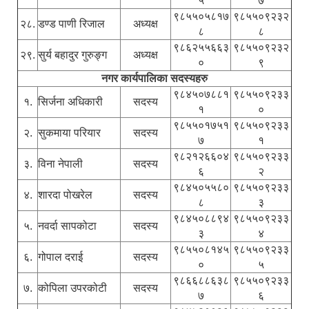
५
७
९८५५०५८१७
९८५५०९२३२
२८.
डण्ड पाणी रिजाल
अध्यक्ष
८
८
९८६२५५६६३
९८५५०९२३२
२९.
सुर्य बहादुर गुरुङ्ग
अध्यक्ष
०
९
नगर कार्यपालिका सदस्यहरु
९८४५०७८८१
९८५५०९२३३
१.
सिर्जना अधिकारी
सदस्य
१
०
९८५५०१७५१
९८५५०९२३३
२.
सुकमाया परियार
सदस्य
७
१
९८२१२६६०४
९८५५०९२३३
३.
विना नेपाली
सदस्य
६
२
९८४५०५५८०
९८५५०९२३३
४.
शारदा पोखरेल
सदस्य
८
३
९८४५०८८९४
९८५५०९२३३
५.
नवर्दा सापकोटा
सदस्य
३
४
९८५५०८१४५
९८५५०९२३३
६.
गोपाल दराई
सदस्य
०
५
९८६६८८६३८
९८५५०९२३३
७.
कोपिला उपरकोटी
सदस्य
७
६