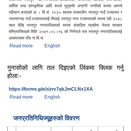
धार्मिक तथा सांस्कृतिक आदि रूपले मुलुककै अग्रणी नगरीको रूपमा आफ्नो
पहिचान बनाएको छ । वि.सं. २०३५ सालमा तत्कालीन भरतपुर गाउँ पञ्चायत र
नारायणगढ गाउँ पञ्चायतलाई मिलाई भरतपुर नगर पञ्चायतको रूपमा रही २०४८
साल देखि भरतपुर नगरपालिकाको रूपमा संचालित भएकोमा नेपाल सरकार
मन्त्रिपरिषदको मिति २०७१।०८।१६ को निर्णयले यस भरतपुर नगरपालिकालाई
आसपासका पाँच गा.बि.स.
Read more
about भरतपुर महानगरपालिकाको संक्षिप्त परिचय
English
गुनासोको लागि तल दिइएको लिंकमा क्लिक गर्नु
होला:-
https://forms.gle/zizrv7qkJmCLNx1XA
Read more
about गुनासोको लागि तल दिइएको लिंकमा क्लिक गर्नु
English
होला:-
जनप्रतिनिधिज्यूहरुको विवरण