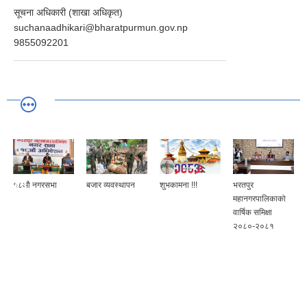
सूचना अधिकारी (शाखा अधिकृत)
suchanaadhikari@bharatpurmun.gov.np
9855092201
१८औ नगरसभा
बजार व्यवस्थापन
शुभकामना !!!
भरतपुर
महानगरपालिकाको
वार्षिक समिक्षा
२०८०-२०८१