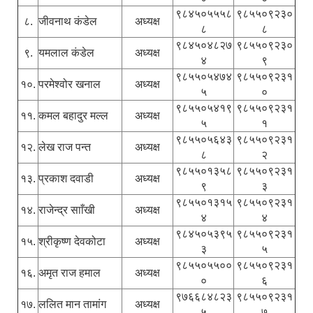
९८४५०५५५८
९८५५०९२३०
८.
जीवनाथ कंडेल
अध्यक्ष
८
८
९८४५०४८२७
९८५५०९२३०
९.
यमलाल कंडेल
अध्यक्ष
४
९
९८५५०५४७४
९८५५०९२३१
१०.
परमेश्वोर खनाल
अध्यक्ष
५
०
९८५५०५४१९
९८५५०९२३१
११.
कमल बहादुर मल्ल
अध्यक्ष
५
१
९८५५०५६४३
९८५५०९२३१
१२.
लेख राज पन्त
अध्यक्ष
८
२
९८५५०१३५८
९८५५०९२३१
१३.
प्रकाश दवाडी
अध्यक्ष
९
३
९८५५०१३१५
९८५५०९२३१
१४.
राजेन्द्र सााँखी
अध्यक्ष
४
४
९८४५०५३९५
९८५५०९२३१
१५.
श्रीकृष्ण देवकोटा
अध्यक्ष
३
५
९८५५०५५००
९८५५०९२३१
१६.
अमृत राज हमाल
अध्यक्ष
०
६
९७६६८४८२३
९८५५०९२३१
१७.
ललित मान तामांग
अध्यक्ष
५
७