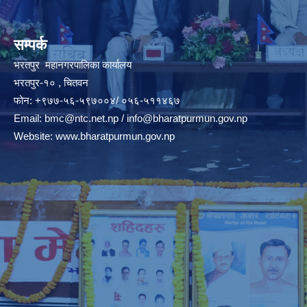
सम्पर्क
भरतपुर महानगरपालिका कार्यालय
भरतपुर-१० , चितवन
फोन: +९७७-५६-५९७००४/ ०५६-५११४६७
Email:
bmc@ntc.net.np
/
info@bharatpurmun.gov.np
Website:
www.bharatpurmun.gov.np