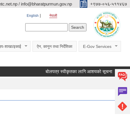
c.net.np / info@bharatpurmun.gov.np
‌‌+९७७-०५६-५११४६७
English
नेपाली
Search form
Search
उप-शाखा/इकाई
ऐन, कानून तथा निर्देशिका
E-Gov Services
बोलपत्र स्वीकृतका लागि आशयको सूचना ।
वडागत 