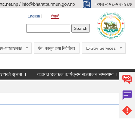
c.net.np / info@bharatpurmun.gov.np
‌‌+९७७-०५६-५११४६७
English
नेपाली
Search form
Search
उप-शाखा/इकाई
ऐन, कानून तथा निर्देशिका
E-Gov Services
 सूचना ।
वडागत छलफल कार्यक्रम सञ्चालन सम्बन्धमा ।
कक्षा ११ 