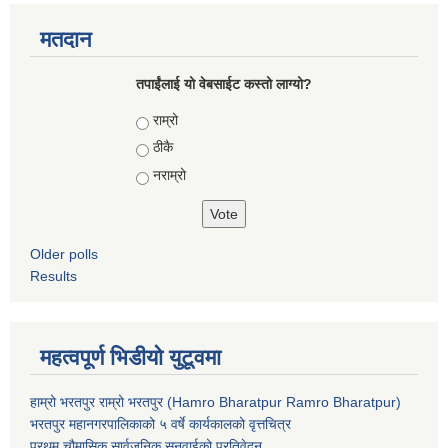
मतदान
तपाईंलाई यो वेबसाईट कस्तो लाग्यो?
Choices
राम्रो
ठीकै
नराम्रो
Older polls
Results
महत्वपूर्ण भिडीयो युटूवमा
हाम्रो भरतपुर राम्रो भरतपुर (Hamro Bharatpur Ramro Bharatpur)
भरतपुर महानगरपालिकाको ५ वर्षे कार्यकालको वृत्तचित्र
प्रथम चौमासिक सार्वजनिक सुनुवाईको प्रतिवेदन