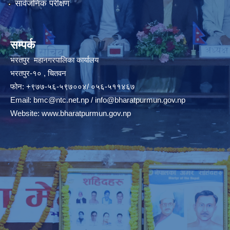
सार्वजनिक परीक्षण
सम्पर्क
भरतपुर महानगरपालिका कार्यालय
भरतपुर-१० , चितवन
फोन: +९७७-५६-५९७००४/ ०५६-५११४६७
Email:
bmc@ntc.net.np
/
info@bharatpurmun.gov.np
Website:
www.bharatpurmun.gov.np