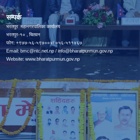
सम्पर्क
भरतपुर महानगरपालिका कार्यालय
भरतपुर-१० , चितवन
फोन: +९७७-५६-५९७००४/ ०५६-५११४६७
Email:
bmc@ntc.net.np
/
info@bharatpurmun.gov.np
Website:
www.bharatpurmun.gov.np