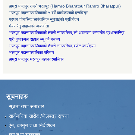
हाम्रो भरतपुर राम्रो भरतपुर (Hamro Bharatpur Ramro Bharatpur)
भरतपुर महानगरपालिकाको ५ वर्षे कार्यकालको वृत्तचित्र
प्रथम चौमासिक सार्वजनिक सुनुवाईको प्रतिवेदन
मेयर रेनु दाहालको अन्तर्वाता
भरतपुर महानगरपालिकाको तेस्रो नगरपरिषद् को अवसरमा सम्मानीय प्रधानमन्त्रि
श्री पुष्पकमल दाहाल ज्यू को मन्तब्य
भरतपुर महानगरपालिकाको तेस्रो नगरपरिषद् बजेट कार्यक्रम
भरतपुर महानगरपालिका परिचय
हाम्रो भरतपुर भरतपुर महानगरपालिका
सूचनाहरु
सूचना तथा समाचार
सार्वजनिक खरीद /बोलपत्र सूचना
ऐन, कानुन तथा निर्देशिका
कर तथा शुल्कहरु