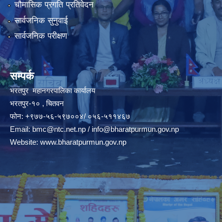
चौमासिक प्रगति प्रतिवेदन
सार्वजनिक सुनुवाई
सार्वजनिक परीक्षण
सम्पर्क
भरतपुर महानगरपालिका कार्यालय
भरतपुर-१० , चितवन
फोन: +९७७-५६-५९७००४/ ०५६-५११४६७
Email:
bmc@ntc.net.np
/
info@bharatpurmun.gov.np
Website:
www.bharatpurmun.gov.np