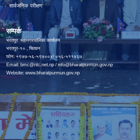
सार्वजनिक परीक्षण
सम्पर्क
भरतपुर महानगरपालिका कार्यालय
भरतपुर-१० , चितवन
फोन: +९७७-५६-५९७००४/ ०५६-५११४६७
Email:
bmc@ntc.net.np
/
info@bharatpurmun.gov.np
Website:
www.bharatpurmun.gov.np