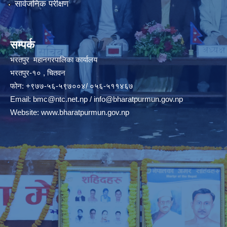
सार्वजनिक परीक्षण
सम्पर्क
भरतपुर महानगरपालिका कार्यालय
भरतपुर-१० , चितवन
फोन: +९७७-५६-५९७००४/ ०५६-५११४६७
Email:
bmc@ntc.net.np
/
info@bharatpurmun.gov.np
Website:
www.bharatpurmun.gov.np