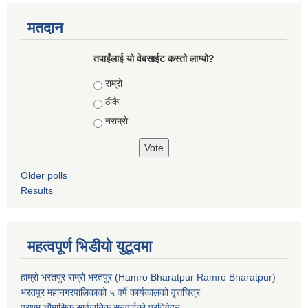
मतदान
तपाईंलाई यो वेबसाईट कस्तो लाग्यो?
Choices
राम्रो
ठीकै
नराम्रो
Older polls
Results
महत्वपूर्ण भिडीयो युटूवमा
हाम्रो भरतपुर राम्रो भरतपुर (Hamro Bharatpur Ramro Bharatpur)
भरतपुर महानगरपालिकाको ५ वर्षे कार्यकालको वृत्तचित्र
प्रथम चौमासिक सार्वजनिक सुनुवाईको प्रतिवेदन