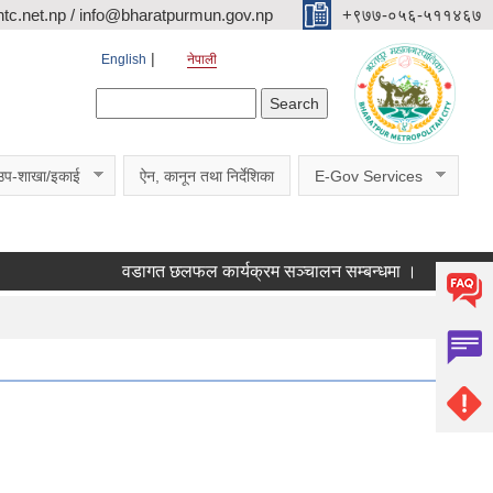
c.net.np / info@bharatpurmun.gov.np
‌‌+९७७-०५६-५११४६७
English
नेपाली
Search form
Search
उप-शाखा/इकाई
ऐन, कानून तथा निर्देशिका
E-Gov Services
वडागत छलफल कार्यक्रम सञ्चालन सम्बन्धमा ।
कक्षा ११ को 