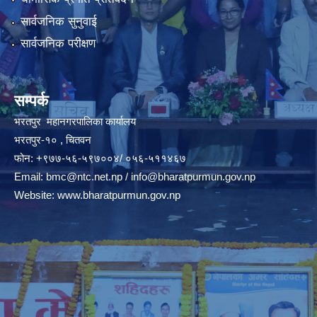
सार्वजनिक सुनुवाई
सार्वजनिक परीक्षण
सम्पर्क
भरतपुर महानगरपालिका कार्यालय
भरतपुर-१० , चितवन
फोन: +९७७-५६-५९७००४/ ०५६-५११४६७
Email:
bmc@ntc.net.np
/
info@bharatpurmun.gov.np
Website:
www.bharatpurmun.gov.np