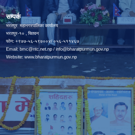
सम्पर्क
भरतपुर महानगरपालिका कार्यालय
भरतपुर-१० , चितवन
फोन: +९७७-५६-५९७००४/ ०५६-५११४६७
Email:
bmc@ntc.net.np
/
info@bharatpurmun.gov.np
Website:
www.bharatpurmun.gov.np