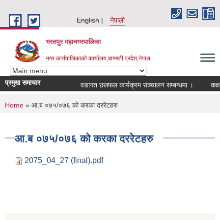
Skip to main content
English
नेपाली
भरतपुर महानगरपालिका
नगर कार्यपालिकाको कार्यालय,बागमती प्रदेश,नेपाल
प्रमुख समाचार
वडागत छलफल कार्यक्रम सञ्चालन सम्बन्धमा ।
कक्षा १
You are here
Home
» आ.ब ०७५/०७६ को करका दररेटहरु
आ.ब ०७५/०७६ को करका दररेटहरु
2075_04_27 (final).pdf