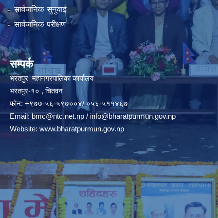
सार्वजनिक सुनुवाई
सार्वजनिक परीक्षण
सम्पर्क
भरतपुर महानगरपालिका कार्यालय
भरतपुर-१० , चितवन
फोन: +९७७-५६-५९७००४/ ०५६-५११४६७
Email:
bmc@ntc.net.np
/
info@bharatpurmun.gov.np
Website:
www.bharatpurmun.gov.np