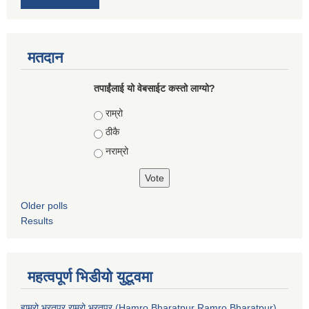
मतदान
तपाईंलाई यो वेबसाईट कस्तो लाग्यो?
Choices
राम्रो
ठीकै
नराम्रो
Older polls
Results
महत्वपूर्ण भिडीयो युटूवमा
हाम्रो भरतपुर राम्रो भरतपुर (Hamro Bharatpur Ramro Bharatpur)