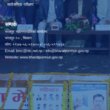
सार्वजनिक परीक्षण
सम्पर्क
भरतपुर महानगरपालिका कार्यालय
भरतपुर-१० , चितवन
फोन: +९७७-५६-५९७००४/ ०५६-५११४६७
Email:
bmc@ntc.net.np
/
info@bharatpurmun.gov.np
Website:
www.bharatpurmun.gov.np