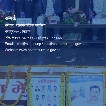
सम्पर्क
भरतपुर महानगरपालिका कार्यालय
भरतपुर-१० , चितवन
फोन: +९७७-५६-५९७००४/ ०५६-५११४६७
Email:
bmc@ntc.net.np
/
info@bharatpurmun.gov.np
Website:
www.bharatpurmun.gov.np