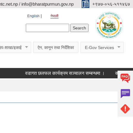
c.net.np / info@bharatpurmun.gov.np
‌‌+९७७-०५६-५११४६७
English
नेपाली
Search form
Search
उप-शाखा/इकाई
ऐन, कानून तथा निर्देशिका
E-Gov Services
वडागत छलफल कार्यक्रम सञ्चालन सम्बन्धमा ।
कक्षा ११ को छात्