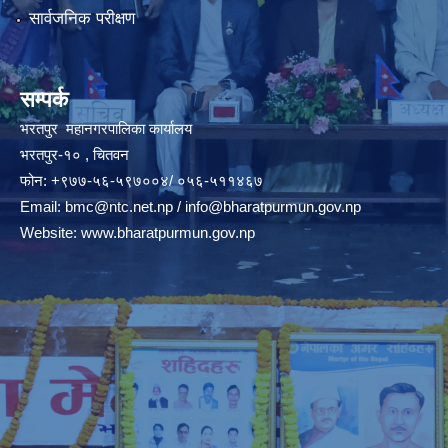
सार्वजनिक परीक्षण
सम्पर्क
भरतपुर महानगरपालिका कार्यालय
भरतपुर-१० , चितवन
फोन: +९७७-५६-५९७००४/ ०५६-५११४६७
Email:
bmc@ntc.net.np
/
info@bharatpurmun.gov.np
Website:
www.bharatpurmun.gov.np