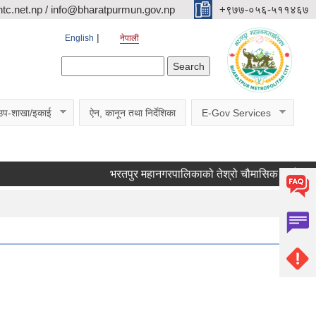
c.net.np / info@bharatpurmun.gov.np
‌‌+९७७-०५६-५११४६७
English
नेपाली
Search form
Search
उप-शाखा/इकाई
ऐन, कानून तथा निर्देशिका
E-Gov Services
भरतपुर महानगरपालिकाको तेश्रो चौमासिक सार्वजनिक सुनुवा