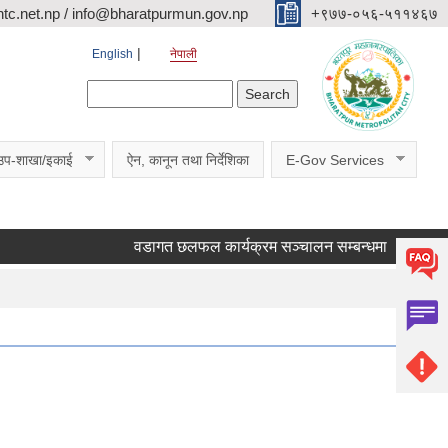
c.net.np / info@bharatpurmun.gov.np
‌‌+९७७-०५६-५११४६७
English
नेपाली
Search form
Search
उप-शाखा/इकाई
ऐन, कानून तथा निर्देशिका
E-Gov Services
वडागत छलफल कार्यक्रम सञ्चालन सम्बन्धमा ।
कक्षा १