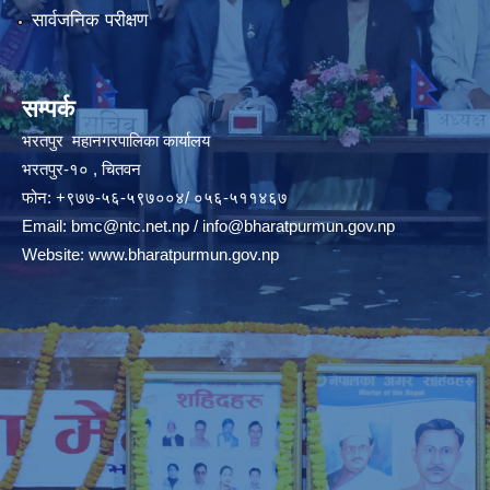
सार्वजनिक परीक्षण
सम्पर्क
भरतपुर महानगरपालिका कार्यालय
भरतपुर-१० , चितवन
फोन: +९७७-५६-५९७००४/ ०५६-५११४६७
Email:
bmc@ntc.net.np
/
info@bharatpurmun.gov.np
Website:
www.bharatpurmun.gov.np