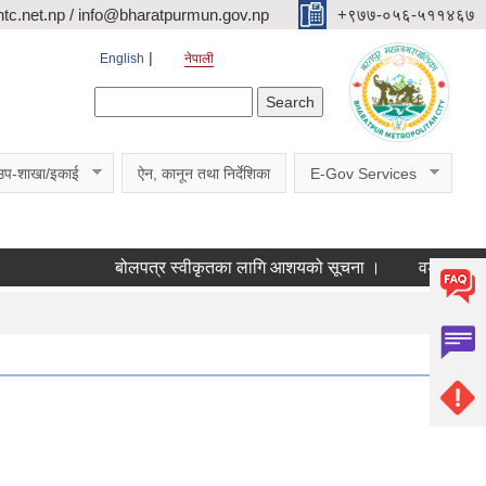
c.net.np / info@bharatpurmun.gov.np
‌‌+९७७-०५६-५११४६७
English
नेपाली
Search form
Search
उप-शाखा/इकाई
ऐन, कानून तथा निर्देशिका
E-Gov Services
बोलपत्र स्वीकृतका लागि आशयको सूचना ।
वडागत छलफल कार