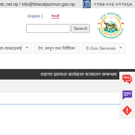
c.net.np / info@bharatpurmun.gov.np
‌‌+९७७-०५६-५११४६७
English
नेपाली
Search form
Search
उप-शाखा/इकाई
ऐन, कानून तथा निर्देशिका
E-Gov Services
वडागत छलफल कार्यक्रम सञ्चालन सम्बन्धमा ।
कक्षा १