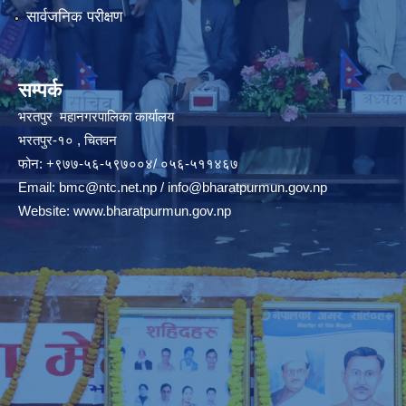
सार्वजनिक परीक्षण
सम्पर्क
भरतपुर महानगरपालिका कार्यालय
भरतपुर-१० , चितवन
फोन: +९७७-५६-५९७००४/ ०५६-५११४६७
Email:
bmc@ntc.net.np
/
info@bharatpurmun.gov.np
Website:
www.bharatpurmun.gov.np