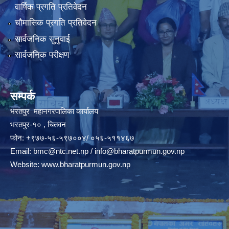
वार्षिक प्रगति प्रतिवेदन
चौमासिक प्रगति प्रतिवेदन
सार्वजनिक सुनुवाई
सार्वजनिक परीक्षण
सम्पर्क
भरतपुर महानगरपालिका कार्यालय
भरतपुर-१० , चितवन
फोन: +९७७-५६-५९७००४/ ०५६-५११४६७
Email:
bmc@ntc.net.np
/
info@bharatpurmun.gov.np
Website:
www.bharatpurmun.gov.np